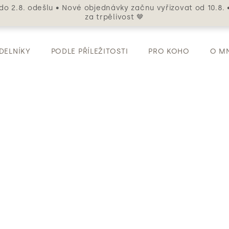
do 2.8. odešlu • Nové objednávky začnu vyřizovat od 10.8. 
za trpělivost 🤎
DELNÍKY
PODLE PŘÍLEŽITOSTI
PRO KOHO
O M
ré podtrhnou vaši přirozenost
perky, které podtrhnou vaši přirozenost
Každá z nás je jiná. Někdy záříme jako slu
světlo. Věříme, že šperk by měl vystihnou
lehkostí. A právě z této myšlenky se zrod
Čtyři minimalistické náhrdelníky, čtyři že