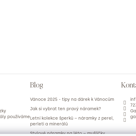
Blog
Kont
Vánoce 2025 - tipy na dárek k Vánocům
in
72
Jak si vybrat ten pravý náramek?
zky
Ga
iály používáme
ga
Letní kolekce šperků – náramky z perel,
perleti a minerálů
Stylové náramky na léto – mušličky,