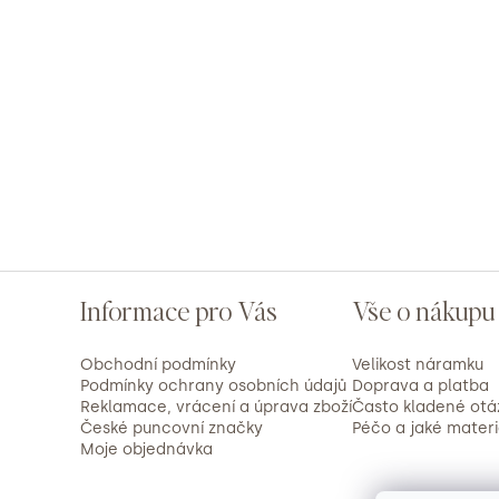
Z
Informace pro Vás
Vše o nákupu
á
Obchodní podmínky
Velikost náramku
p
Podmínky ochrany osobních údajů
Doprava a platba
Reklamace, vrácení a úprava zboží
Často kladené otá
České puncovní značky
Péčo a jaké mater
a
Moje objednávka