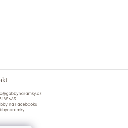
akt
fo
@
gabbynaramky.cz
3185665
bby na Facebooku
bbynaramky