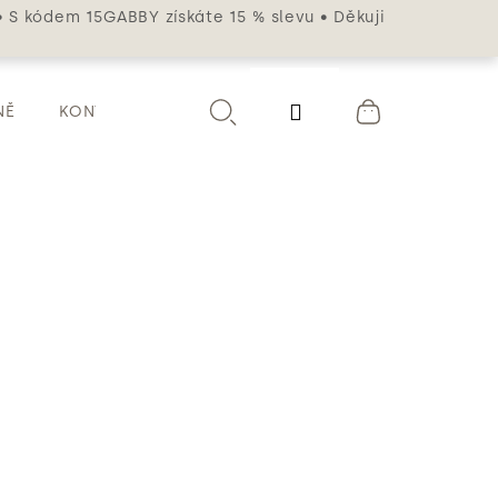
• S kódem 15GABBY získáte 15 % slevu • Děkuji
Přihlášení
NĚ
KONTAKT
Hledat
Nákupní
košík
nce, jindy jsme klidné jako měsíční
t naši osobnost – jemně, přirozeně a s
ila nová kolekce
Elements
.
nské esence:
Glow, Pure, Lumi a Sol
.