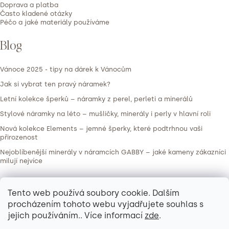
Doprava a platba
Často kladené otázky
Péčo a jaké materiály používáme
Blog
Vánoce 2025 - tipy na dárek k Vánocům
Jak si vybrat ten pravý náramek?
Letní kolekce šperků – náramky z perel, perleti a minerálů
Stylové náramky na léto – mušličky, minerály i perly v hlavní roli
Nová kolekce Elements – jemné šperky, které podtrhnou vaši
přirozenost
Nejoblíbenější minerály v náramcích GABBY – jaké kameny zákazníci
milují nejvíce
Kontakt
Tento web používá soubory cookie. Dalším
procházením tohoto webu vyjadřujete souhlas s
info
@
gabbynaramky.cz
jejich používáním.. Více informací
zde
.
723185665