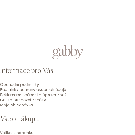
p
o
r
u
č
Z
u
á
j
p
e
Informace pro Vás
m
a
e
t
Obchodní podmínky
í
Podmínky ochrany osobních údajů
Reklamace, vrácení a úprava zboží
České puncovní značky
Moje objednávka
Vše o nákupu
Velikost náramku