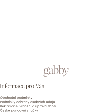
je
5
1x
5,0
z
4
0x
5
hvězdiček.
3
0x
2
0x
1
0x
PŘIDAT HODNOCENÍ
V
ý
Z
p
á
i
p
s
Informace pro Vás
h
a
o
t
d
Obchodní podmínky
í
Podmínky ochrany osobních údajů
n
Reklamace, vrácení a úprava zboží
České puncovní značky
o