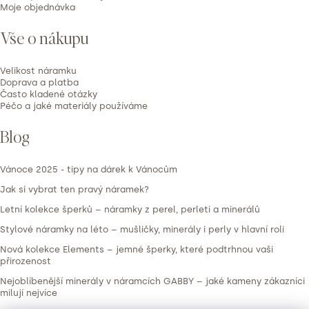
Moje objednávka
c
e
Vše o nákupu
n
í
Velikost náramku
Doprava a platba
Často kladené otázky
Péčo a jaké materiály používáme
Blog
Vánoce 2025 - tipy na dárek k Vánocům
Jak si vybrat ten pravý náramek?
Letní kolekce šperků – náramky z perel, perleti a minerálů
Stylové náramky na léto – mušličky, minerály i perly v hlavní roli
Nová kolekce Elements – jemné šperky, které podtrhnou vaši
přirozenost
Nejoblíbenější minerály v náramcích GABBY – jaké kameny zákazníci
milují nejvíce