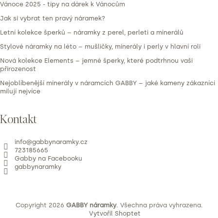
Vánoce 2025 - tipy na dárek k Vánocům
Jak si vybrat ten pravý náramek?
Letní kolekce šperků – náramky z perel, perleti a minerálů
Stylové náramky na léto – mušličky, minerály i perly v hlavní roli
Nová kolekce Elements – jemné šperky, které podtrhnou vaši
přirozenost
Nejoblíbenější minerály v náramcích GABBY – jaké kameny zákazníci
milují nejvíce
Kontakt
info
@
gabbynaramky.cz
723185665
Gabby na Facebooku
gabbynaramky
Copyright 2026
GABBY náramky
. Všechna práva vyhrazena.
Vytvořil Shoptet