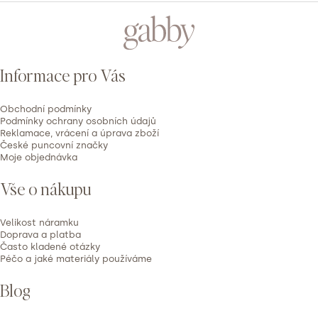
ý
Z
p
á
i
p
s
Informace pro Vás
h
a
o
t
d
Obchodní podmínky
í
Podmínky ochrany osobních údajů
n
Reklamace, vrácení a úprava zboží
České puncovní značky
o
Moje objednávka
c
e
Vše o nákupu
n
í
Velikost náramku
Doprava a platba
Často kladené otázky
Péčo a jaké materiály používáme
Blog