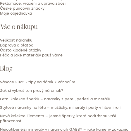
n
Reklamace, vrácení a úprava zboží
České puncovní značky
o
Moje objednávka
c
e
Vše o nákupu
n
í
Velikost náramku
Doprava a platba
Často kladené otázky
Péčo a jaké materiály používáme
Blog
Vánoce 2025 - tipy na dárek k Vánocům
Jak si vybrat ten pravý náramek?
Letní kolekce šperků – náramky z perel, perleti a minerálů
Stylové náramky na léto – mušličky, minerály i perly v hlavní roli
Nová kolekce Elements – jemné šperky, které podtrhnou vaši
přirozenost
Nejoblíbenější minerály v náramcích GABBY – jaké kameny zákazníci