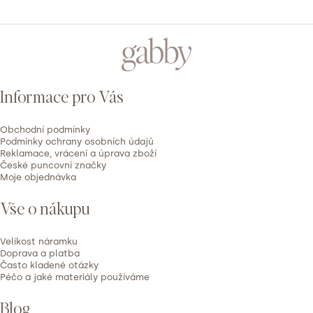
Z
á
p
Informace pro Vás
a
t
Obchodní podmínky
í
Podmínky ochrany osobních údajů
Reklamace, vrácení a úprava zboží
České puncovní značky
Moje objednávka
Vše o nákupu
Velikost náramku
Doprava a platba
Často kladené otázky
Péčo a jaké materiály používáme
Blog