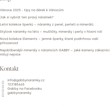
Vánoce 2025 - tipy na dárek k Vánocům
Jak si vybrat ten pravý náramek?
Letní kolekce šperků – náramky z perel, perleti a minerálů
Stylové náramky na léto – mušličky, minerály i perly v hlavní roli
Nová kolekce Elements – jemné šperky, které podtrhnou vaši
přirozenost
Nejoblíbenější minerály v náramcích GABBY – jaké kameny zákazníci
milují nejvíce
Kontakt
info
@
gabbynaramky.cz
723185665
Gabby na Facebooku
gabbynaramky