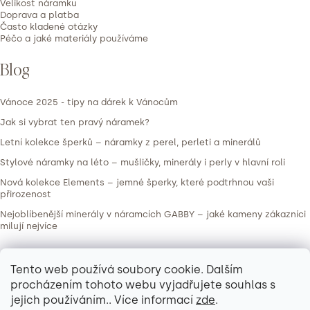
í
Velikost náramku
Doprava a platba
Často kladené otázky
Péčo a jaké materiály používáme
Blog
Vánoce 2025 - tipy na dárek k Vánocům
Jak si vybrat ten pravý náramek?
Letní kolekce šperků – náramky z perel, perleti a minerálů
Stylové náramky na léto – mušličky, minerály i perly v hlavní roli
Nová kolekce Elements – jemné šperky, které podtrhnou vaši
přirozenost
Nejoblíbenější minerály v náramcích GABBY – jaké kameny zákazníci
milují nejvíce
Kontakt
Tento web používá soubory cookie. Dalším
procházením tohoto webu vyjadřujete souhlas s
info
@
gabbynaramky.cz
jejich používáním.. Více informací
zde
.
723185665