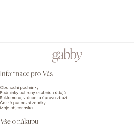
2
0x
1
0x
PŘIDAT HODNOCENÍ
V
ý
Z
p
á
i
p
s
Informace pro Vás
h
a
o
t
d
Obchodní podmínky
í
Podmínky ochrany osobních údajů
n
Reklamace, vrácení a úprava zboží
České puncovní značky
o
Moje objednávka
c
e
Vše o nákupu
n