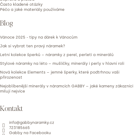
Často kladené otázky
Péčo a jaké materiály používáme
Blog
Vánoce 2025 - tipy na dárek k Vánocům
Jak si vybrat ten pravý náramek?
Letní kolekce šperků – náramky z perel, perleti a minerálů
Stylové náramky na léto – mušličky, minerály i perly v hlavní roli
Nová kolekce Elements – jemné šperky, které podtrhnou vaši
přirozenost
Nejoblíbenější minerály v náramcích GABBY – jaké kameny zákazníci
milují nejvíce
Kontakt
info
@
gabbynaramky.cz
723185665
Gabby na Facebooku