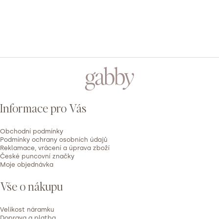
1
0x
PŘIDAT HODNOCENÍ
V
ý
Z
p
á
i
p
s
Informace pro Vás
h
a
o
t
d
Obchodní podmínky
í
Podmínky ochrany osobních údajů
n
Reklamace, vrácení a úprava zboží
České puncovní značky
o
Moje objednávka
c
e
Vše o nákupu
n
í
Velikost náramku
Doprava a platba