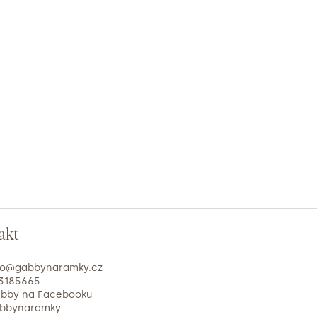
akt
fo
@
gabbynaramky.cz
3185665
bby na Facebooku
bbynaramky