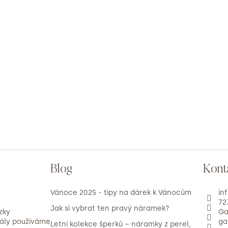
Blog
Kont
Vánoce 2025 - tipy na dárek k Vánocům
in
72
Jak si vybrat ten pravý náramek?
zky
Ga
iály používáme
ga
Letní kolekce šperků – náramky z perel,