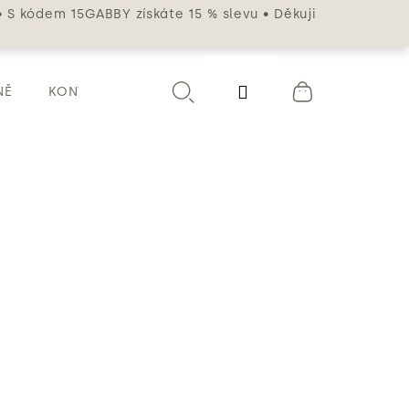
• S kódem 15GABBY získáte 15 % slevu • Děkuji
Přihlášení
NĚ
KONTAKT
Hledat
Nákupní
košík
u. Můžete je nosit společně nebo
 a elegantní dotek.
ám velikost nesedne, můžete jej do