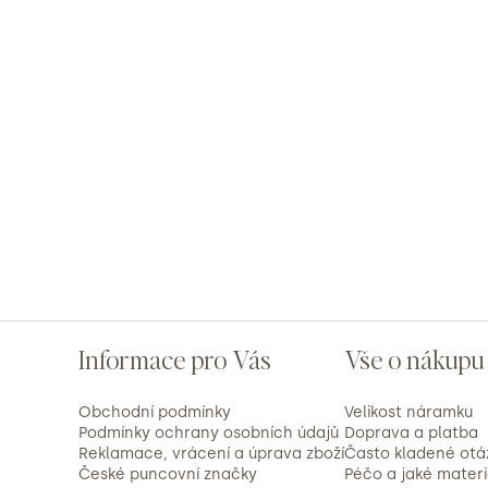
Buďte první, kdo napíše příspěvek k této položce.
5,0
Průměrné
1 hodnocení
hodnocení
produktu
je
5
1x
5,0
z
4
0x
5
hvězdiček.
3
0x
2
0x
1
0x
PŘIDAT HODNOCENÍ
V
ý
Z
p
Informace pro Vás
Vše o nákupu
i
á
s
Obchodní podmínky
Velikost náramku
p
Podmínky ochrany osobních údajů
Doprava a platba
h
Reklamace, vrácení a úprava zboží
Často kladené otá
o
České puncovní značky
Péčo a jaké mater