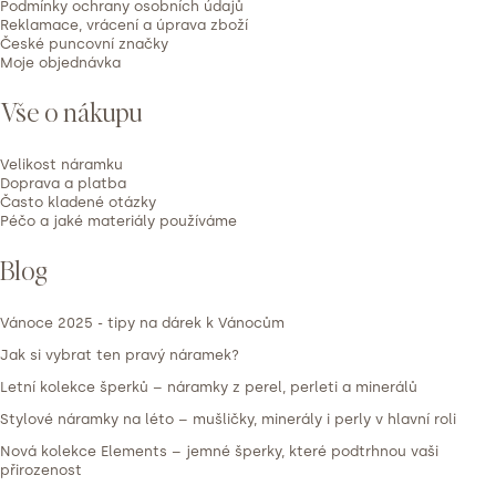
í
Podmínky ochrany osobních údajů
n
Reklamace, vrácení a úprava zboží
České puncovní značky
o
Moje objednávka
c
e
Vše o nákupu
n
í
Velikost náramku
Doprava a platba
Často kladené otázky
Péčo a jaké materiály používáme
Blog
Vánoce 2025 - tipy na dárek k Vánocům
Jak si vybrat ten pravý náramek?
Letní kolekce šperků – náramky z perel, perleti a minerálů
Stylové náramky na léto – mušličky, minerály i perly v hlavní roli
Nová kolekce Elements – jemné šperky, které podtrhnou vaši
přirozenost