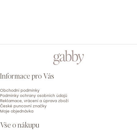
2
0x
1
0x
PŘIDAT HODNOCENÍ
V
ý
Z
p
á
i
p
s
Informace pro Vás
h
a
o
t
d
Obchodní podmínky
í
Podmínky ochrany osobních údajů
n
Reklamace, vrácení a úprava zboží
České puncovní značky
o
Moje objednávka
c
e
Vše o nákupu
n