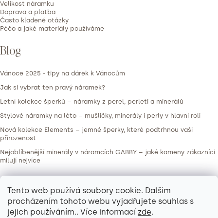
í
Velikost náramku
Doprava a platba
Často kladené otázky
Péčo a jaké materiály používáme
Blog
Vánoce 2025 - tipy na dárek k Vánocům
Jak si vybrat ten pravý náramek?
Letní kolekce šperků – náramky z perel, perleti a minerálů
Stylové náramky na léto – mušličky, minerály i perly v hlavní roli
Nová kolekce Elements – jemné šperky, které podtrhnou vaši
přirozenost
Nejoblíbenější minerály v náramcích GABBY – jaké kameny zákazníci
milují nejvíce
Kontakt
Tento web používá soubory cookie. Dalším
procházením tohoto webu vyjadřujete souhlas s
info
@
gabbynaramky.cz
jejich používáním.. Více informací
zde
.