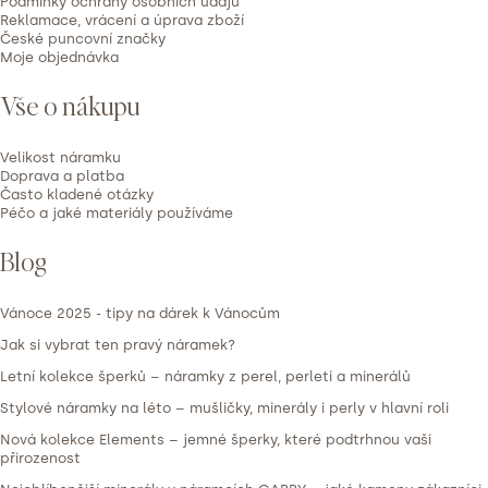
í
Podmínky ochrany osobních údajů
n
Reklamace, vrácení a úprava zboží
České puncovní značky
o
Moje objednávka
c
e
Vše o nákupu
n
í
Velikost náramku
Doprava a platba
Často kladené otázky
Péčo a jaké materiály používáme
Blog
Vánoce 2025 - tipy na dárek k Vánocům
Jak si vybrat ten pravý náramek?
Letní kolekce šperků – náramky z perel, perleti a minerálů
Stylové náramky na léto – mušličky, minerály i perly v hlavní roli
Nová kolekce Elements – jemné šperky, které podtrhnou vaši
přirozenost