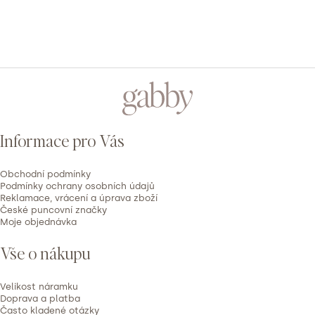
PŘIDAT HODNOCENÍ
V
ý
Z
p
á
i
p
s
Informace pro Vás
h
a
o
t
d
Obchodní podmínky
í
Podmínky ochrany osobních údajů
n
Reklamace, vrácení a úprava zboží
České puncovní značky
o
Moje objednávka
c
e
Vše o nákupu
n
í
Velikost náramku
Doprava a platba
Často kladené otázky