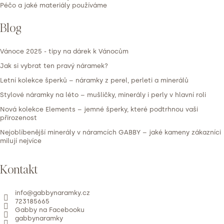
Péčo a jaké materiály používáme
Blog
Vánoce 2025 - tipy na dárek k Vánocům
Jak si vybrat ten pravý náramek?
Letní kolekce šperků – náramky z perel, perleti a minerálů
Stylové náramky na léto – mušličky, minerály i perly v hlavní roli
Nová kolekce Elements – jemné šperky, které podtrhnou vaši
přirozenost
Nejoblíbenější minerály v náramcích GABBY – jaké kameny zákazníci
milují nejvíce
Kontakt
info
@
gabbynaramky.cz
723185665
Gabby na Facebooku
gabbynaramky