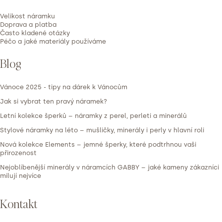
n
í
Velikost náramku
Doprava a platba
Často kladené otázky
Péčo a jaké materiály používáme
Blog
Vánoce 2025 - tipy na dárek k Vánocům
Jak si vybrat ten pravý náramek?
Letní kolekce šperků – náramky z perel, perleti a minerálů
Stylové náramky na léto – mušličky, minerály i perly v hlavní roli
Nová kolekce Elements – jemné šperky, které podtrhnou vaši
přirozenost
Nejoblíbenější minerály v náramcích GABBY – jaké kameny zákazníci
milují nejvíce
Kontakt