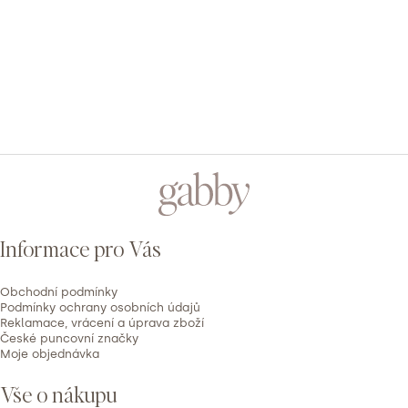
3
0x
2
0x
1
0x
PŘIDAT HODNOCENÍ
V
ý
Z
p
á
i
p
s
Informace pro Vás
h
a
o
t
d
Obchodní podmínky
í
Podmínky ochrany osobních údajů
n
Reklamace, vrácení a úprava zboží
České puncovní značky
o
Moje objednávka
c
e
Vše o nákupu