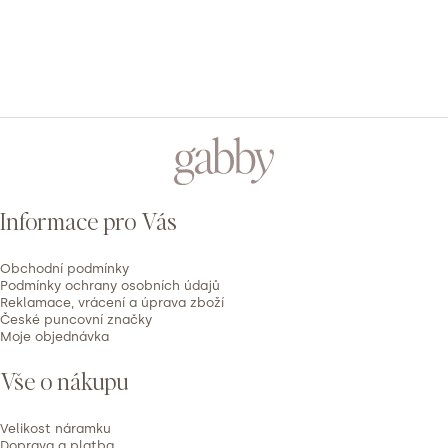
1
0x
PŘIDAT HODNOCENÍ
V
ý
Z
p
á
i
p
s
Informace pro Vás
h
a
o
t
d
Obchodní podmínky
í
Podmínky ochrany osobních údajů
n
Reklamace, vrácení a úprava zboží
České puncovní značky
o
Moje objednávka
c
e
Vše o nákupu
n
í
Velikost náramku
Doprava a platba