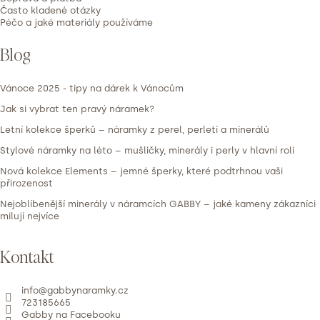
Často kladené otázky
Péčo a jaké materiály používáme
Blog
Vánoce 2025 - tipy na dárek k Vánocům
Jak si vybrat ten pravý náramek?
Letní kolekce šperků – náramky z perel, perleti a minerálů
Stylové náramky na léto – mušličky, minerály i perly v hlavní roli
Nová kolekce Elements – jemné šperky, které podtrhnou vaši
přirozenost
Nejoblíbenější minerály v náramcích GABBY – jaké kameny zákazníci
milují nejvíce
Kontakt
info
@
gabbynaramky.cz
723185665
Gabby na Facebooku