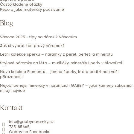
Často kladené otázky
Péčo a jaké materiály používáme
Blog
Vánoce 2025 - tipy na dárek k Vánocům
Jak si vybrat ten pravý náramek?
Letní kolekce šperků – náramky z perel, perleti a minerálů
Stylové náramky na léto – mušličky, minerály i perly v hlavní roli
Nová kolekce Elements – jemné šperky, které podtrhnou vaši
přirozenost
Nejoblíbenější minerály v náramcích GABBY – jaké kameny zákazníci
milují nejvíce
Kontakt
info
@
gabbynaramky.cz
723185665
Gabby na Facebooku