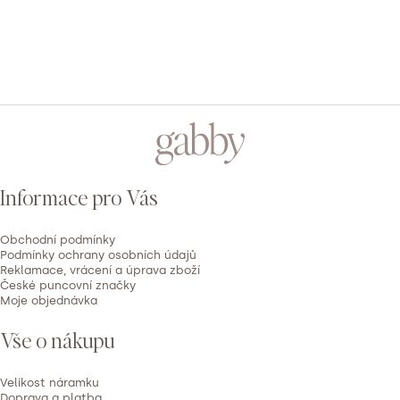
1
0x
PŘIDAT HODNOCENÍ
V
ý
Z
p
á
i
p
s
Informace pro Vás
h
a
o
t
d
Obchodní podmínky
í
Podmínky ochrany osobních údajů
n
Reklamace, vrácení a úprava zboží
České puncovní značky
o
Moje objednávka
c
e
Vše o nákupu
n
í
Velikost náramku
Doprava a platba