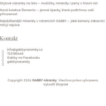
Stylové náramky na léto – mušličky, minerály i perly v hlavní roli
Nová kolekce Elements – jemné šperky, které podtrhnou vaši
přirozenost
Nejoblíbenější minerály v náramcích GABBY – jaké kameny zákazníci
milují nejvíce
Kontakt
info
@
gabbynaramky.cz
723185665
Gabby na Facebooku
gabbynaramky
Copyright 2026
GABBY náramky
. Všechna práva vyhrazena.
Vytvořil Shoptet