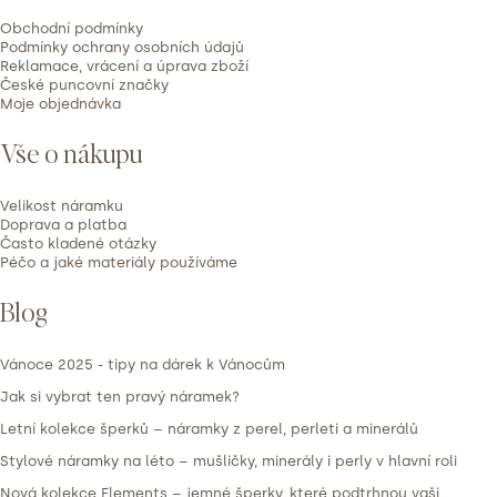
r
t
Obchodní podmínky
v
í
Podmínky ochrany osobních údajů
k
Reklamace, vrácení a úprava zboží
České puncovní značky
y
Moje objednávka
v
Vše o nákupu
ý
p
Velikost náramku
i
Doprava a platba
s
Často kladené otázky
Péčo a jaké materiály používáme
u
Blog
Vánoce 2025 - tipy na dárek k Vánocům
Jak si vybrat ten pravý náramek?
Letní kolekce šperků – náramky z perel, perleti a minerálů
Stylové náramky na léto – mušličky, minerály i perly v hlavní roli
Nová kolekce Elements – jemné šperky, které podtrhnou vaši